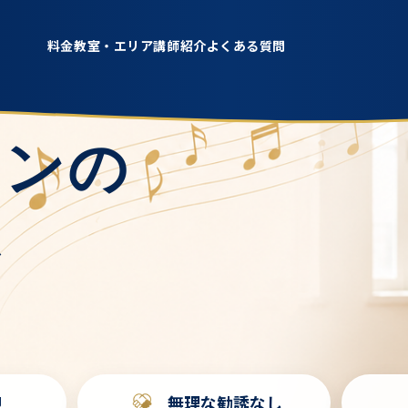
料金
教室・エリア
講師紹介
よくある質問
スンの
み
迎
無理な勧誘なし